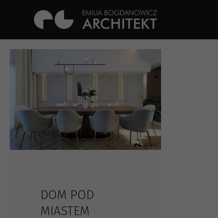
Przejdź
Emilia
NIE DEKORUJEM
do
treści
DOM POD
MIASTEM