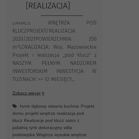
[REALIZACJA]
2023-06-28
ZAKRES: WNĘTRZA POD
KLUCZPROJEKT/REALIZACJA:
2020/2021POWIERZCHNIA: 250
m²LOKALIZACJA: Woj. Mazowieckie
Projekt i realizacja „pod klucz” z
NASZYM PEŁNYM NADZOREM
INWESTORSKIM INWESTYCJA W
TUZINACH: >> 12 MIESIĘCY…
Dom
Zobacz więcej
pod
miastem
fornir dębowy
otwarta kuchnia
Projekt
[realizacja]
domu
projekt wnętrza
realizacja pod
klucz
Realizacje pod klucz
salon z
jadalnią
tynk dekoracyjny
willa
podmiejska
Wnętrza
wysokie wnętrze