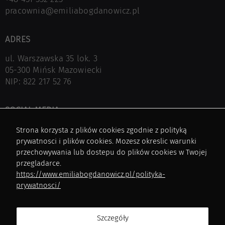
2023-10-25
pracownia@emiliabogdanowicz.pl
ZAKRES: PROJEKT WNĘTRZAPROJEKT: 2023 COFFEE
SHOP – ESSENSCE OF NATURENasz wymarzony
PROJEKT KAWIARNI! O tym jak powinna
ADRES
funkcjonować kawiarnia myślałyśmy już wiele
ul. Warszawska 35 lok. 3
razy podczas wizyt…
05-300 Mińsk Mazowiecki
NIP: 822 217 52 76
WYMARZONA
Zobacz więcej
KAWIARNIA
architekt Mińsk Mazowiecki
kawiarnia
projekt
SOCIAL MEDIA
kawiarni
projekt wnętrza
wnętrze
Facebok
Strona korzysta z plików cookies zgodnie z polityką
Instagram
prywatnosci i plików cookies. Mozesz okreslic warunki
Pinterest
przechowywania lub dostepu do plików cookies w Twojej
przegladarce.
https://www.emiliabogdanowicz.pl/polityka-
NA SKRÓTY
prywatnosci/
Architektura
Wnętrza
Szczegóły
Architektura z wnętrzem