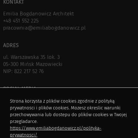
KONTAKT
Emilia Bogdanowicz Architekt
+48 451 552 225
pracownia@emiliabogdanowicz.pl
ADRES
ul. Warszawska 35 lok. 3
05-300 Mińsk Mazowiecki
NIP: 822 217 52 76
SOCIAL MEDIA
Facebok
Strona korzysta z plików cookies zgodnie z polityką
Instagram
prywatnosci i plików cookies. Mozesz okreslic warunki
Pinterest
przechowywania lub dostepu do plików cookies w Twojej
przegladarce.
https://www.emiliabogdanowicz.pl/polityka-
NA SKRÓTY
prywatnosci/