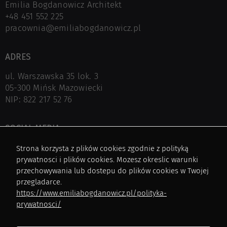
Emilia Bogdanowicz Architekt
+48 451 552 225
pracownia@emiliabogdanowicz.pl
ADRES
ul. Warszawska 35 lok. 3
05-300 Mińsk Mazowiecki
NIP: 822 217 52 76
SOCIAL MEDIA
Facebok
Strona korzysta z plików cookies zgodnie z polityką
Instagram
prywatnosci i plików cookies. Mozesz okreslic warunki
Pinterest
przechowywania lub dostepu do plików cookies w Twojej
przegladarce.
https://www.emiliabogdanowicz.pl/polityka-
NA SKRÓTY
prywatnosci/
Architektura