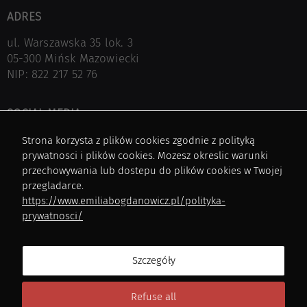
ADRES
ul. Warszawska 35 lok. 3
05-300 Mińsk Mazowiecki
NIP: 822 217 52 76
SOCIAL MEDIA
Facebok
Strona korzysta z plików cookies zgodnie z polityką
Instagram
prywatnosci i plików cookies. Mozesz okreslic warunki
Pinterest
przechowywania lub dostepu do plików cookies w Twojej
przegladarce.
https://www.emiliabogdanowicz.pl/polityka-
NA SKRÓTY
prywatnosci/
Architektura
Wnętrza
Szczegóły
Architektura z wnętrzem
Realizacje pod klucz
Refuse all